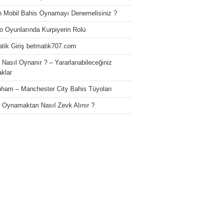
 Mobil Bahis Oynamayı Denemelisiniz ?
o Oyunlarında Kurpiyerin Rolü
tik Giriş betmatik707.com
 Nasıl Oynanır ? – Yararlanabileceğiniz
klar
nham – Manchester City Bahis Tüyoları
 Oynamaktan Nasıl Zevk Alınır ?