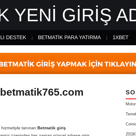
K YENI GIRIŞ A
LI DESTEK
BETMATIK PARA YATIRMA
1XBET
 betmatik765.com
SO
Motor 
Temel
Comic
r hizmetiyle tanınan
Betmatik giriş
2019/
itemiz üzerinden her zaman güncel adrese giriş