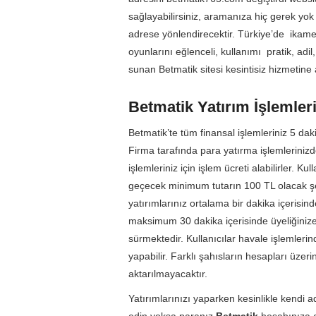
sağlayabilirsiniz, aramanıza hiç gerek yo
adrese yönlendirecektir. Türkiye’de ika
oyunlarını eğlenceli, kullanımı pratik, ad
sunan Betmatik sitesi kesintisiz hizmetine
Betmatik Yatırım İşlemler
Betmatik’te tüm finansal işlemleriniz 5 dak
Firma tarafında para yatırma işlemleriniz
işlemleriniz için işlem ücreti alabilirler. 
geçecek minimum tutarın 100 TL olacak şeki
yatırımlarınız ortalama bir dakika içerisin
maksimum 30 dakika içerisinde üyeliğiniz
sürmektedir. Kullanıcılar havale işlemler
yapabilir. Farklı şahısların hesapları üzeri
aktarılmayacaktır.
Yatırımlarınızı yaparken kesinlikle kendi 