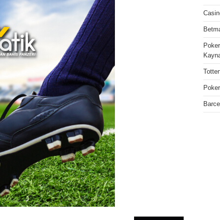
Casin
Betma
Poker
Kayna
Totte
Poker
Barce