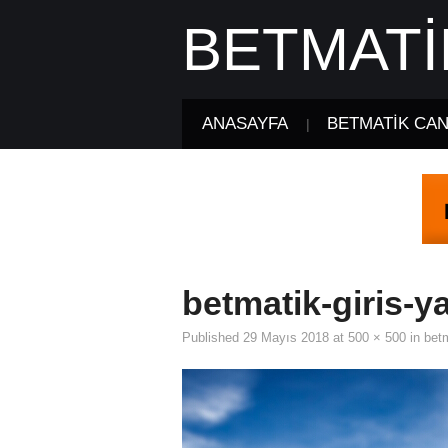
BETMATI
ANASAYFA
BETMATIK CAN
betmatik-giris-y
Published
29 Mayıs 2018
at
500 × 500
in
betm