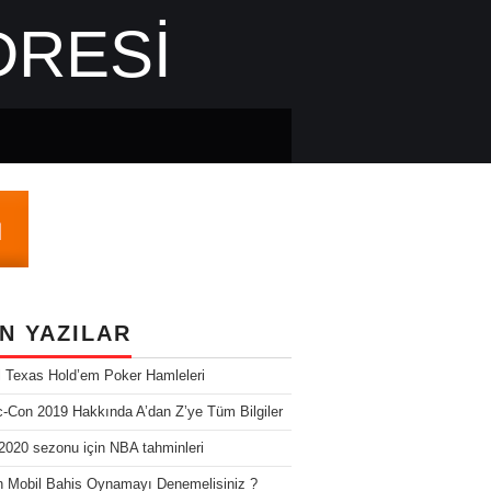
DRESI
N YAZILAR
 Texas Hold’em Poker Hamleleri
-Con 2019 Hakkında A’dan Z’ye Tüm Bilgiler
2020 sezonu için NBA tahminleri
 Mobil Bahis Oynamayı Denemelisiniz ?