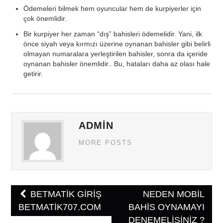
Ödemeleri bilmek hem oyuncular hem de kurpiyerler için
çok önemlidir.
Bir kurpiyer her zaman “dış” bahisleri ödemelidir. Yani, ilk
önce siyah veya kırmızı üzerine oynanan bahisler gibi belirli
olmayan numaralara yerleştirilen bahisler, sonra da içeride
oynanan bahisler önemlidir..
Bu, hataları daha az olası hale
getirir.
ADMIN
MORE POSTS
Post
BETMATIK GIRIŞ
NEDEN MOBIL
navigation
BETMATIK707.COM
BAHIS OYNAMAYI
DENEMELISINIZ ?