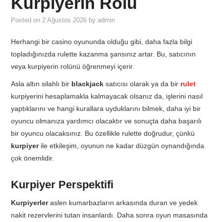
Kurpiyerin Rolü
Posted on
2 Ağustos 2026
by
admin
YATIRMA
Herhangi bir casino oyununda olduğu gibi, daha fazla bilgi
1XBET
topladığınızda rulette kazanma şansınız artar.
Bu, satıcının
veya kurpiyerin rolünü öğrenmeyi içerir.
Asla altın silahlı bir
blackjack
satıcısı olarak ya da bir
rulet
kurpiyerini hesaplamakla kalmayacak olsanız da, işlerini nasıl
yaptıklarını ve hangi kurallara uyduklarını bilmek, daha iyi bir
oyuncu olmanıza yardımcı olacaktır ve sonuçta daha başarılı
bir oyuncu olacaksınız. Bu özellikle rulette doğrudur, çünkü
kurpiyer
ile etkileşim, oyunun ne kadar düzgün oynandığında
çok önemlidir.
Kurpiyer Perspektifi
Kurpiyerler
aslen kumarbazların arkasında duran ve yedek
nakit rezervlerini tutan insanlardı.
Daha sonra oyun masasında