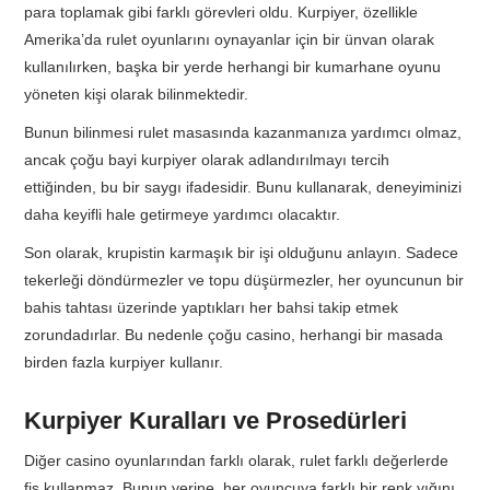
para toplamak gibi farklı görevleri oldu. Kurpiyer, özellikle
Amerika’da rulet oyunlarını oynayanlar için bir ünvan olarak
kullanılırken, başka bir yerde herhangi bir kumarhane oyunu
yöneten kişi olarak bilinmektedir.
Bunun bilinmesi rulet masasında kazanmanıza yardımcı olmaz,
ancak çoğu bayi kurpiyer olarak adlandırılmayı tercih
ettiğinden, bu bir saygı ifadesidir.
Bunu kullanarak, deneyiminizi
daha keyifli hale getirmeye yardımcı olacaktır.
Son olarak, krupistin karmaşık bir işi olduğunu anlayın.
Sadece
tekerleği döndürmezler ve topu düşürmezler, her oyuncunun bir
bahis tahtası üzerinde yaptıkları her bahsi takip etmek
zorundadırlar.
Bu nedenle çoğu casino, herhangi bir masada
birden fazla kurpiyer kullanır.
Kurpiyer Kuralları ve Prosedürleri
Diğer casino oyunlarından farklı olarak, rulet farklı değerlerde
fiş kullanmaz.
Bunun yerine, her oyuncuya farklı bir renk yığını