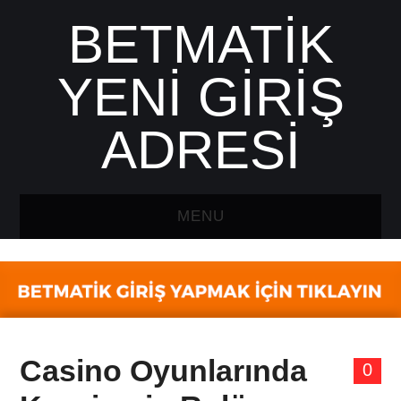
BETMATIK
YENI GIRIŞ
ADRESI
MENU
ANASAYFA
BETMATIK CANLI
DESTEK
Casino Oyunlarında
0
BETMATIK PARA