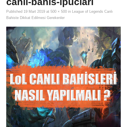
canli-bahis-ipuclari
Published
19 Mart 2019
at
500 × 500
in
League of Legends Canlı
YATIRMA
Bahiste Dikkat Edilmesi Gerekenler
1XBET