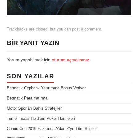
Trackbacks are closed, but you can
post a comment
.
BIR YANIT YAZIN
Yorum yapabilmek için
oturum açmalısınız
.
SON YAZILAR
Betmatik Cepbank Yatırımına Bonus Veriyor
Betmatik Para Yatırma
Motor Sporları Bahis Stratejileri
Temel Texas Hold’em Poker Hamleleri
Comic-Con 2019 Hakkında A’dan Z’ye Tüm Bilgiler