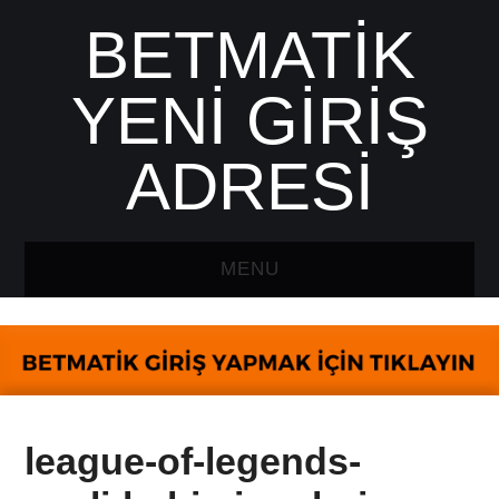
BETMATIK
YENI GIRIŞ
ADRESI
MENU
ANASAYFA
BETMATIK CANLI
DESTEK
league-of-legends-
BETMATIK PARA