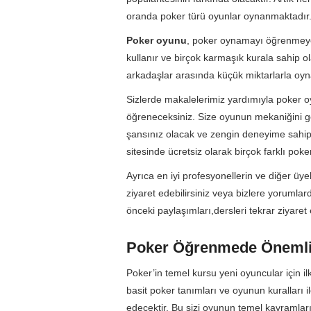
oranda poker türü oyunlar oynanmaktadır
Poker oyunu
, poker oynamayı öğrenmeye b
kullanır ve birçok karmaşık kurala sahip ola
arkadaşlar arasında küçük miktarlarla oynar
Sizlerde makalelerimiz yardımıyla poker
öğreneceksiniz. Size oyunun mekaniğini göst
şansınız olacak ve zengin deneyime sahip 
sitesinde ücretsiz olarak birçok farklı pok
Ayrıca en iyi profesyonellerin ve diğer üy
ziyaret
edebilirsiniz veya bizlere yorumlard
önceki paylaşımları,dersleri tekrar ziyaret e
Poker Öğrenmede Önemli
Poker’in temel kursu
yeni oyuncular için i
basit poker tanımları ve oyunun kuralları 
edecektir. Bu sizi oyunun temel kavramla