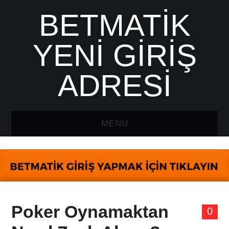
BETMATIK
YENI GIRIŞ
ADRESI
MENU
ANASAYFA
BETMATIK CANLI
DESTEK
Poker Oynamaktan
0
BETMATIK PARA