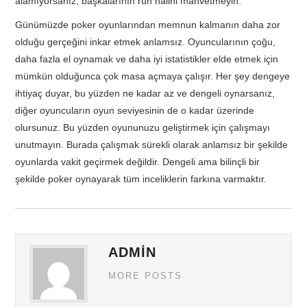
alamıyorsanız, başkalarının ruh halini mahvetmeyin.
Günümüzde poker oyunlarından memnun kalmanın daha zor
olduğu gerçeğini inkar etmek anlamsız. Oyuncularının çoğu,
daha fazla el oynamak ve daha iyi istatistikler elde etmek için
mümkün olduğunca çok masa açmaya çalışır. Her şey dengeye
ihtiyaç duyar, bu yüzden ne kadar az ve dengeli oynarsanız,
diğer oyuncuların oyun seviyesinin de o kadar üzerinde
olursunuz. Bu yüzden oyununuzu geliştirmek için çalışmayı
unutmayın. Burada çalışmak sürekli olarak anlamsız bir şekilde
oyunlarda vakit geçirmek değildir. Dengeli ama bilinçli bir
şekilde poker oynayarak tüm inceliklerin farkına varmaktır.
ADMIN
MORE POSTS