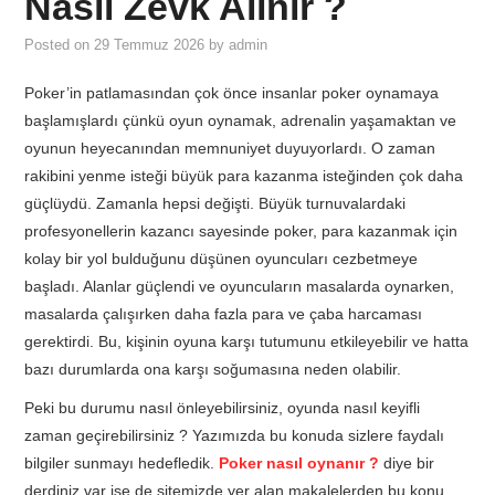
Nasıl Zevk Alınır ?
Posted on
29 Temmuz 2026
by
admin
YATIRMA
Poker’in patlamasından çok önce insanlar poker oynamaya
1XBET
başlamışlardı çünkü oyun oynamak, adrenalin yaşamaktan ve
oyunun heyecanından memnuniyet duyuyorlardı. O zaman
rakibini yenme isteği büyük para kazanma isteğinden çok daha
güçlüydü. Zamanla hepsi değişti. Büyük turnuvalardaki
profesyonellerin kazancı sayesinde poker, para kazanmak için
kolay bir yol bulduğunu düşünen oyuncuları cezbetmeye
başladı. Alanlar güçlendi ve oyuncuların masalarda oynarken,
masalarda çalışırken daha fazla para ve çaba harcaması
gerektirdi. Bu, kişinin oyuna karşı tutumunu etkileyebilir ve hatta
bazı durumlarda ona karşı soğumasına neden olabilir.
Peki bu durumu nasıl önleyebilirsiniz, oyunda nasıl keyifli
zaman geçirebilirsiniz ? Yazımızda bu konuda sizlere faydalı
bilgiler sunmayı hedefledik.
Poker nasıl oynanır ?
diye bir
derdiniz var ise de sitemizde yer alan makalelerden bu konu