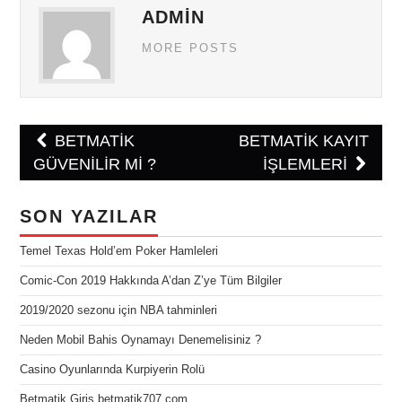
ADMIN
MORE POSTS
Post
BETMATIK
BETMATIK KAYIT
navigation
GÜVENILIR MI ?
İŞLEMLERI
SON YAZILAR
Temel Texas Hold’em Poker Hamleleri
Comic-Con 2019 Hakkında A’dan Z’ye Tüm Bilgiler
2019/2020 sezonu için NBA tahminleri
Neden Mobil Bahis Oynamayı Denemelisiniz ?
Casino Oyunlarında Kurpiyerin Rolü
Betmatik Giriş betmatik707.com