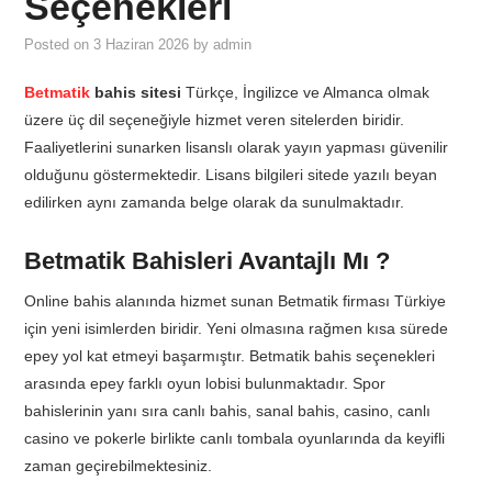
Seçenekleri
Posted on
3 Haziran 2026
by
admin
YATIRMA
Betmatik
bahis sitesi
Türkçe, İngilizce ve Almanca olmak
1XBET
üzere üç dil seçeneğiyle hizmet veren sitelerden biridir.
Faaliyetlerini sunarken lisanslı olarak yayın yapması güvenilir
olduğunu göstermektedir. Lisans bilgileri sitede yazılı beyan
edilirken aynı zamanda belge olarak da sunulmaktadır.
Betmatik Bahisleri Avantajlı Mı ?
Online bahis alanında hizmet sunan Betmatik firması Türkiye
için yeni isimlerden biridir. Yeni olmasına rağmen kısa sürede
epey yol kat etmeyi başarmıştır. Betmatik bahis seçenekleri
arasında epey farklı oyun lobisi bulunmaktadır. Spor
bahislerinin yanı sıra canlı bahis, sanal bahis, casino, canlı
casino ve pokerle birlikte canlı tombala oyunlarında da keyifli
zaman geçirebilmektesiniz.