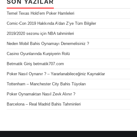
SON YAZILAR
Temel Texas Hold’em Poker Hamleleri
Comic-Con 2019 Hakkında A’dan Z’ye Tüm Bilgiler
2019/2020 sezonu için NBA tahminleri
Neden Mobil Bahis Oynamayı Denemelisiniz ?
Casino Oyunlarında Kurpiyerin Rolü
Betmatik Giriş betmatik707.com
Poker Nasıl Oynanır ? – Yararlanabileceğiniz Kaynaklar
Tottenham – Manchester City Bahis Tüyoları
Poker Oynamaktan Nasıl Zevk Alınır ?
Barcelona – Real Madrid Bahis Tahminleri