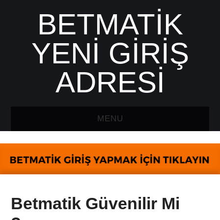
BETMATIK
YENI GIRIŞ
ADRESI
MENU
ANASAYFA
BETMATIK CANLI
DESTEK
Betmatik Güvenilir Mi
BETMATIK PARA