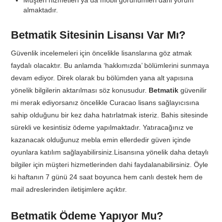
Müşteri hizmetleri ya da mobil görünümleri dahi yorum
almaktadır.
Betmatik Sitesinin Lisansı Var Mı?
Güvenlik incelemeleri için öncelikle lisanslarına göz atmak
faydalı olacaktır. Bu anlamda ‘hakkımızda’ bölümlerini sunmaya
devam ediyor. Direk olarak bu bölümden yana alt yapısına
yönelik bilgilerin aktarılması söz konusudur.
Betmatik
güvenilir
mi merak ediyorsanız öncelikle Curacao lisans sağlayıcısına
sahip olduğunu bir kez daha hatırlatmak isteriz. Bahis sitesinde
sürekli ve kesintisiz ödeme yapılmaktadır. Yatıracağınız ve
kazanacak olduğunuz mebla emin ellerdedir güven içinde
oyunlara katılım sağlayabilirsiniz.Lisansına yönelik daha detaylı
bilgiler için müşteri hizmetlerinden dahi faydalanabilirsiniz. Öyle
ki haftanın 7 günü 24 saat boyunca hem canlı destek hem de
mail adreslerinden iletişimlere açıktır.
Betmatik Ödeme Yapıyor Mu?