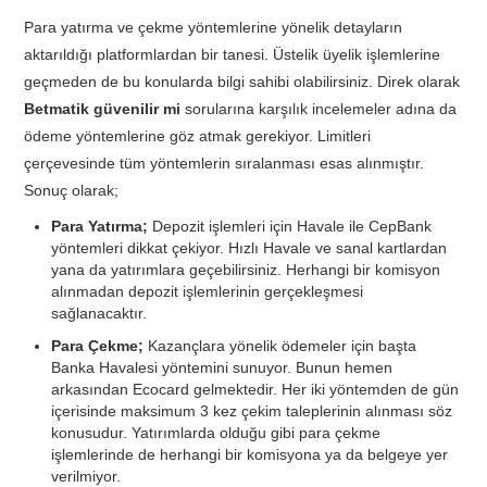
Para yatırma ve çekme yöntemlerine yönelik detayların
aktarıldığı platformlardan bir tanesi. Üstelik üyelik işlemlerine
geçmeden de bu konularda bilgi sahibi olabilirsiniz. Direk olarak
Betmatik güvenilir mi
sorularına karşılık incelemeler adına da
ödeme yöntemlerine göz atmak gerekiyor. Limitleri
çerçevesinde tüm yöntemlerin sıralanması esas alınmıştır.
Sonuç olarak;
Para Yatırma;
Depozit işlemleri için Havale ile CepBank
yöntemleri dikkat çekiyor. Hızlı Havale ve sanal kartlardan
yana da yatırımlara geçebilirsiniz. Herhangi bir komisyon
alınmadan depozit işlemlerinin gerçekleşmesi
sağlanacaktır.
Para Çekme;
Kazançlara yönelik ödemeler için başta
Banka Havalesi yöntemini sunuyor. Bunun hemen
arkasından Ecocard gelmektedir. Her iki yöntemden de gün
içerisinde maksimum 3 kez çekim taleplerinin alınması söz
konusudur. Yatırımlarda olduğu gibi para çekme
işlemlerinde de herhangi bir komisyona ya da belgeye yer
verilmiyor.