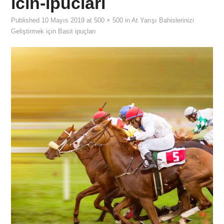
icin-ipuclari
Published
10 Mayıs 2019
at
500 × 500
in
At Yarışı Bahislerinizi
YATIRMA
Geliştirmek için Basit ipuçları
1XBET