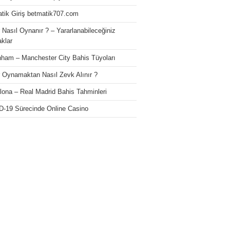
tik Giriş betmatik707.com
 Nasıl Oynanır ? – Yararlanabileceğiniz
klar
nham – Manchester City Bahis Tüyoları
 Oynamaktan Nasıl Zevk Alınır ?
lona – Real Madrid Bahis Tahminleri
-19 Sürecinde Online Casino