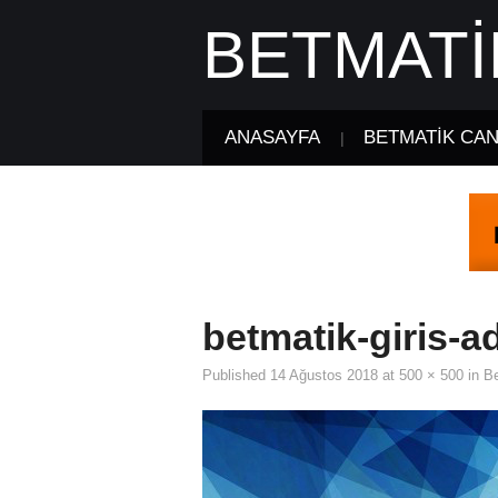
BETMATI
ANASAYFA
BETMATIK CAN
betmatik-giris-a
Published
14 Ağustos 2018
at
500 × 500
in
Be