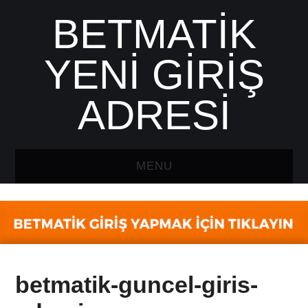
BETMATIK
YENI GIRIŞ
ADRESI
MENU
ANASAYFA
BETMATIK CANLI
DESTEK
betmatik-guncel-giris-
BETMATIK PARA