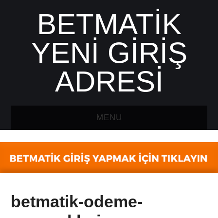
BETMATIK
YENI GIRIŞ
ADRESI
MENU
ANASAYFA
BETMATIK CANLI
DESTEK
betmatik-odeme-
BETMATIK PARA