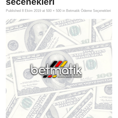
secenekleri
Published
8 Ekim 2019
at
500 × 500
in
Betmatik Ödeme Seçenekleri
YATIRMA
1XBET