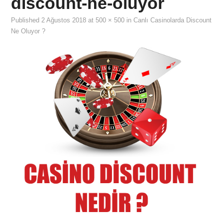
discount-ne-oluyor
Published
2 Ağustos 2018
at
500 × 500
in
Canlı Casinolarda Discount
YATIRMA
Ne Oluyor ?
1XBET