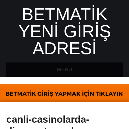
BETMATIK
YENI GIRIŞ
ADRESI
MENU
ANASAYFA
BETMATIK CANLI
DESTEK
canli-casinolarda-
BETMATIK PARA