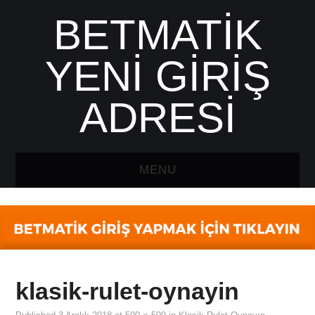
BETMATIK
YENI GIRIŞ
ADRESI
MENU
ANASAYFA
BETMATIK CANLI
DESTEK
klasik-rulet-oynayin
BETMATIK PARA